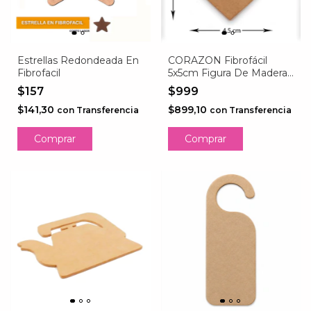
Estrellas Redondeada En
CORAZON Fibrofácil
Fibrofacil
5x5cm Figura De Madera
Mdf Adorno PACK 10
$157
$999
UNIDADES
$141,30
$899,10
con
Transferencia
con
Transferencia
Comprar