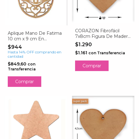
CORAZON Fibrofácil
Aplique Mano De Fatima
7x8cm Figura De Madera
10 cm x 9 cm En
Mdf Adorno PACK 10
$1.290
Fibrofacil 3mm
$944
UNIDADES (copia)
Hasta 14% OFF
comprando en
$1.161
con
Transferencia
cantidad
$849,60
con
Transferencia