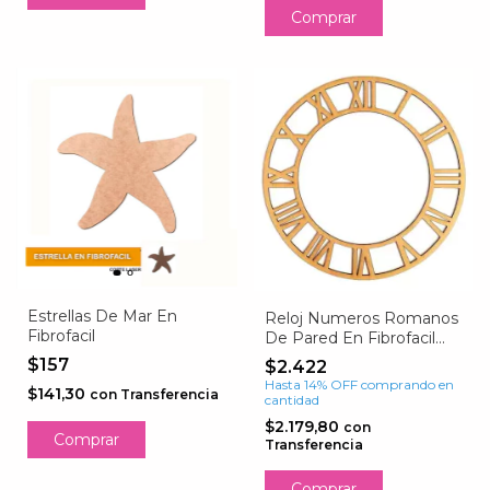
Estrellas De Mar En
Reloj Numeros Romanos
Fibrofacil
De Pared En Fibrofacil
29cm
$157
$2.422
Hasta 14% OFF
comprando en
$141,30
con
Transferencia
cantidad
$2.179,80
con
Comprar
Transferencia