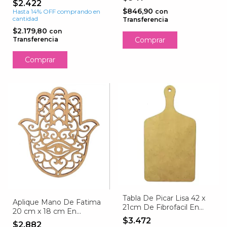
$2.422
$846,90
con
Hasta 14% OFF
comprando en
cantidad
Transferencia
$2.179,80
con
Transferencia
Tabla De Picar Lisa 42 x
Aplique Mano De Fatima
21cm De Fibrofacil En
20 cm x 18 cm En
3mm De Espesor
Fibrofacil 3mm
$3.472
$2.882