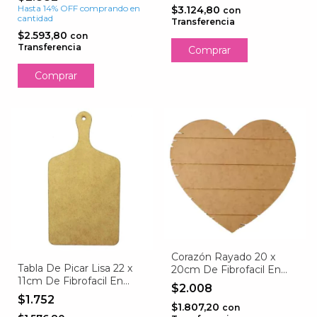
Hasta 14% OFF
comprando en
$3.124,80
con
cantidad
Transferencia
$2.593,80
con
Transferencia
Corazón Rayado 20 x
Tabla De Picar Lisa 22 x
20cm De Fibrofacil En
11cm De Fibrofacil En
3mm De Espesor
$2.008
3mm De Espesor
$1.752
$1.807,20
con