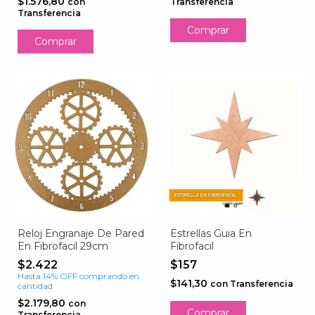
$1.576,80
Transferencia
con
Transferencia
Reloj Engranaje De Pared
Estrellas Guia En
En Fibrofacil 29cm
Fibrofacil
$2.422
$157
Hasta 14% OFF
comprando en
$141,30
con
Transferencia
cantidad
$2.179,80
con
Comprar
Transferencia