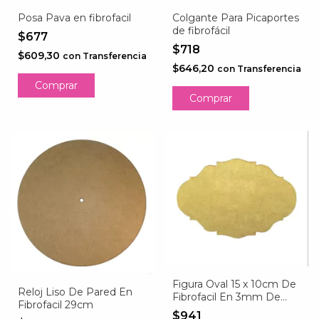
Posa Pava en fibrofacil
Colgante Para Picaportes
de fibrofácil
$677
$718
$609,30
con
Transferencia
$646,20
con
Transferencia
Figura Oval 15 x 10cm De
Reloj Liso De Pared En
Fibrofacil En 3mm De
Fibrofacil 29cm
Espesor
$941