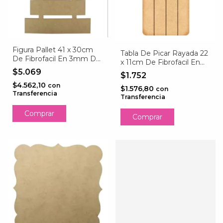
Figura Pallet 41 x 30cm
Tabla De Picar Rayada 22
De Fibrofacil En 3mm De
x 11cm De Fibrofacil En
Espesor
3mm De Espesor
$5.069
$1.752
$4.562,10
con
$1.576,80
con
Transferencia
Transferencia