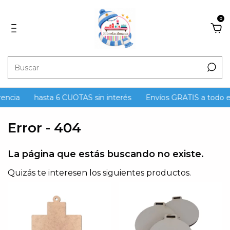
0
encia
hasta 6 CUOTAS sin interés
Envíos GRATIS a todo el
Error - 404
La página que estás buscando no existe.
Quizás te interesen los siguientes productos.