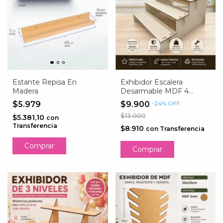
Estante Repisa En
Exhibidor Escalera
Madera
Desarmable MDF 4
Niveles | Para Candy Bar,
$5.979
$9.900
-
24
%
OFF
Ferias y Negocios
$13.000
$5.381,10
con
Transferencia
$8.910
con
Transferencia