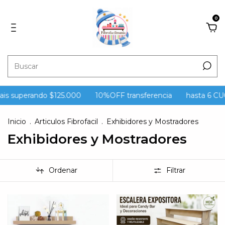
0
is superando $125.000
10%OFF transferencia
hasta 6 CUOT
Inicio
.
Articulos Fibrofacil
.
Exhibidores y Mostradores
Exhibidores y Mostradores
Ordenar
Filtrar