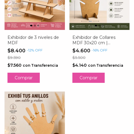
Exhibidor de 3 niveles de
Exhibidor de Collares
MDF
MDF 30x20 cm |
Organizador Porta Joyas
$8.400
-
12
%
OFF
$4.600
-
16
%
OFF
y Accesorios
$9.590
$5.500
$7.560
$4.140
con
Transferencia
con
Transferencia