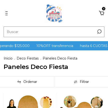
0
perando $125.000
10%OFF transferencia
hasta 6 CUOTAS si
Inicio
.
Deco Fiestas
.
Paneles Deco Fiesta
Paneles Deco Fiesta
Ordenar
Filtrar