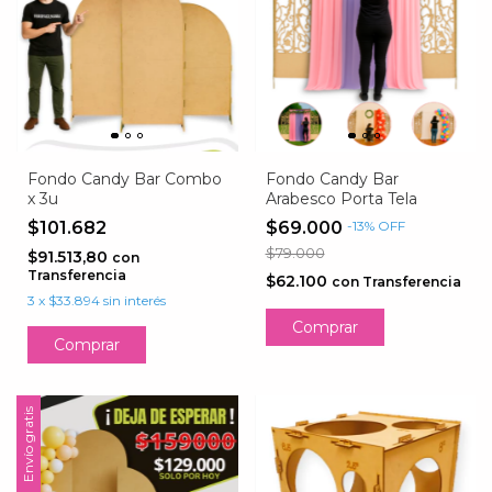
Fondo Candy Bar Combo
Fondo Candy Bar
x 3u
Arabesco Porta Tela
$101.682
$69.000
-
13
%
OFF
$79.000
$91.513,80
con
Transferencia
$62.100
con
Transferencia
3
x
$33.894
sin interés
Envío gratis