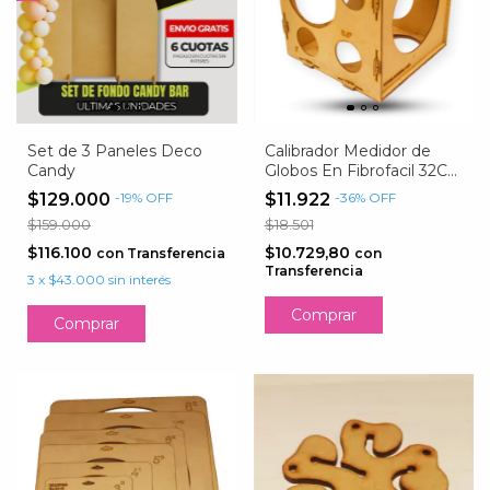
Set de 3 Paneles Deco
Calibrador Medidor de
Candy
Globos En Fibrofacil 32CM
X32CM
$129.000
-
19
%
OFF
$11.922
-
36
%
OFF
$159.000
$18.501
$116.100
$10.729,80
con
Transferencia
con
Transferencia
3
x
$43.000
sin interés