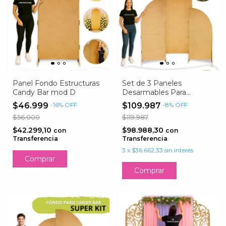
Panel Fondo Estructuras
Set de 3 Paneles
Candy Bar mod D
Desarmables Para
Fondos
$46.999
-
16
%
OFF
$109.987
-
8
%
OFF
$56.000
$119.987
$42.299,10
$98.988,30
con
con
Transferencia
Transferencia
3
x
$36.662,33
sin interés