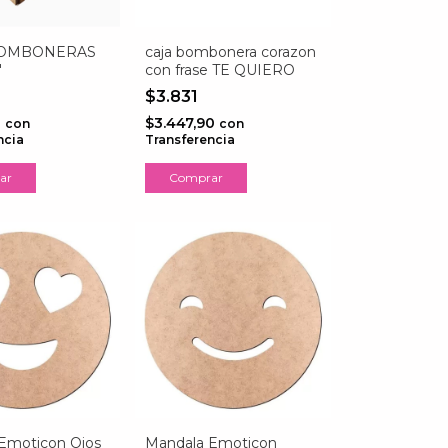
BOMBONERAS
caja bombonera corazon
"
con frase TE QUIERO
$3.831
0
$3.447,90
con
con
ncia
Transferencia
ar
Comprar
Emoticon Ojos
Mandala Emoticon