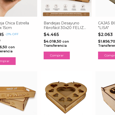
ja Chica Estrella
Bandejas Desayuno
CAJAS 
x 15cm
Fibrofácil 30x20 FELIZ
"LISA"
DIA
85
-
21
%
OFF
$4.465
$2.063
9
$4.018,50
$1.856,7
con
Transferencia
Transfere
6,50
con
ferencia
Compr
mprar