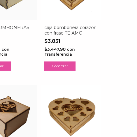
BOMBONERAS
caja bombonera corazon
con frase TE AMO
$3.831
0
$3.447,90
con
con
ncia
Transferencia
ar
Comprar