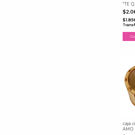
"TE 
$2.0
$1.85
Trans
Co
caja c
AMO