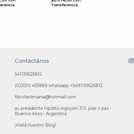
8,30
$2.074,50
con
con
ferencia
Transferencia
Contactános
541139525812
(02320) 435989 whatsapp +5491139525812
fibrofacilmania@hotmail.com
av presidente hipolito irigoyen, 313. jose c paz -
Buenos Aires - Argentina
¡Visitá nuestro Blog!