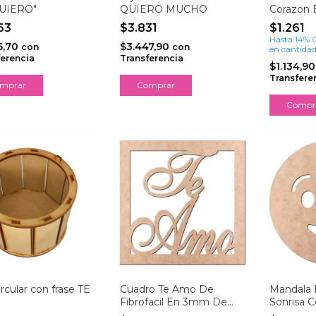
QUIERO"
QUIERO MUCHO
Corazon E
63
$3.831
$1.261
Hasta 14% 
6,70
$3.447,90
con
con
en cantida
ferencia
Transferencia
$1.134,9
Transfere
mprar
Comprar
Compr
ircular con frase TE
Cuadro Te Amo De
Mandala 
Fibrofacil En 3mm De
Sonrisa 
Espesor
Fibrofacil