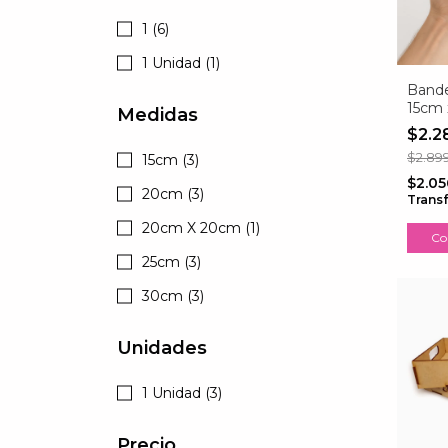
1 (6)
1 Unidad (1)
Bande
15cm 
Medidas
$2.2
$2.89
15cm (3)
$2.05
20cm (3)
Trans
20cm X 20cm (1)
Co
25cm (3)
30cm (3)
Unidades
1 Unidad (3)
Precio