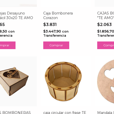
jas Desayuno
Caja Bombonera
CAJAS 
fácil 30x20 TE AMO
Corazon
"TE AMO
465
$3.831
$2.063
8,50
$3.447,90
$1.856,7
con
con
ferencia
Transferencia
Transfere
Comprar
Compr
S BOMBONERAS
caja circular con frase TE
Mandala 