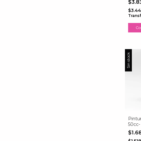
$3.8
$3.4
Trans
Co
Sin stock
Pintur
50cc-
Carm
$1.6