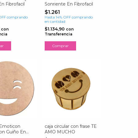
n Fibrofacil
Sonriente En Fibrofacil
$1.261
OFF
comprando
Hasta 14% OFF
comprando
d
en cantidad
0
$1.134,90
con
con
ncia
Transferencia
ar
Comprar
Emoticon
caja circular con frase TE
Con Guiño En
AMO MUCHO