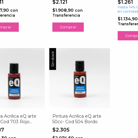
31
$2.121
$1.261
Hasta 14% 
47,90
$1.908,90
con
con
en cantida
ferencia
Transferencia
$1.134,9
Transfere
mprar
Comprar
Compr
Sin stock
a Acrilica eQ arte
Pintura Acrilica eQ arte
 Cod 703 Rojo
50cc- Cod 504 Bordo
es
87
$2.305