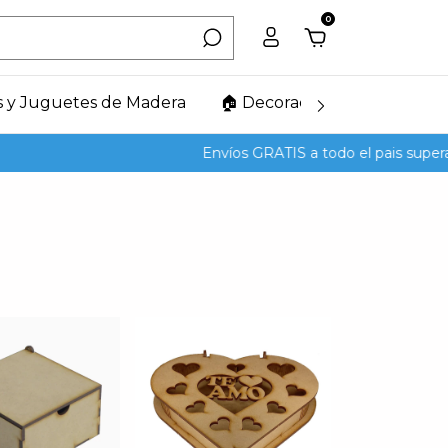
0
s y Juguetes de Madera
🏠 Decoración del Hogar
Envíos GRATIS a todo el pais superando