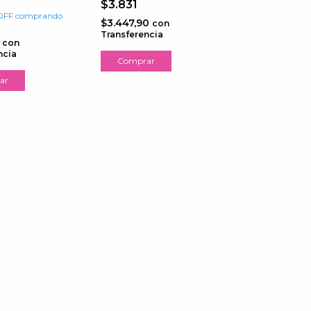
$3.831
OFF
comprando
$3.447,90
con
d
Transferencia
0
con
ncia
Comprar
ar