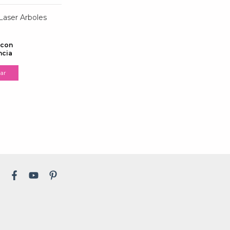
Laser Arboles
con
ncia