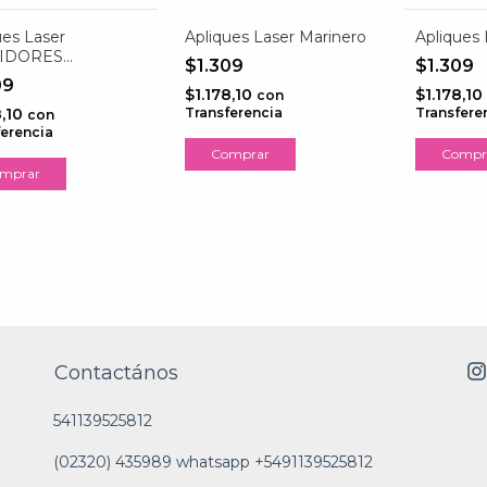
ues Laser
Apliques Laser Marinero
Apliques 
IDORES
$1.309
$1.309
ICOS
09
$1.178,10
$1.178,10
con
8,10
Transferencia
Transfere
con
ferencia
Contactános
541139525812
(02320) 435989 whatsapp +5491139525812