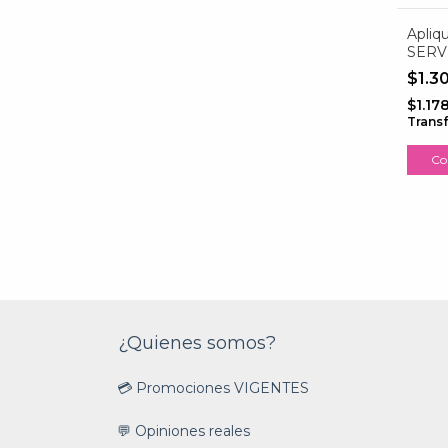
Apliq
SERV
PUBL
$1.3
$1.17
Trans
¿Quienes somos?
💳 Promociones VIGENTES
💬 Opiniones reales