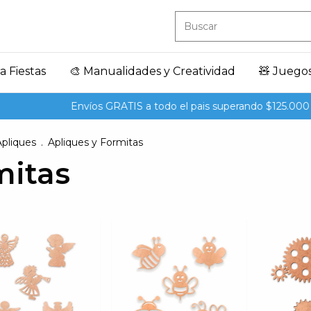
a Fiestas
🎨 Manualidades y Creatividad
🧸 Juego
Envíos GRATIS a todo el pais superando $125.000
pliques
.
Apliques y Formitas
mitas