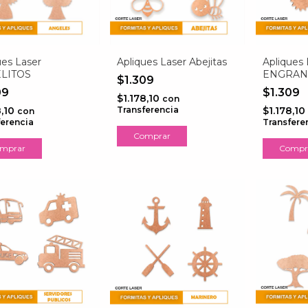
ues Laser
Apliques Laser Abejitas
Apliques 
LITOS
ENGRAN
$1.309
09
$1.309
$1.178,10
con
8,10
Transferencia
$1.178,10
con
ferencia
Transfere