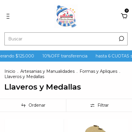
0
erando $125.000
10%OFF transferencia
hasta 6 CUOTAS sin
Inicio
.
Artesanias y Manualidades
.
Formas y Apliques
.
Llaveros y Medallas
Llaveros y Medallas
Ordenar
Filtrar