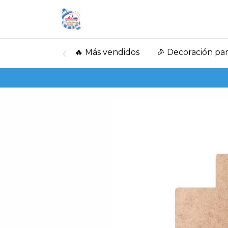
🔥 Más vendidos
🎉 Decoración par