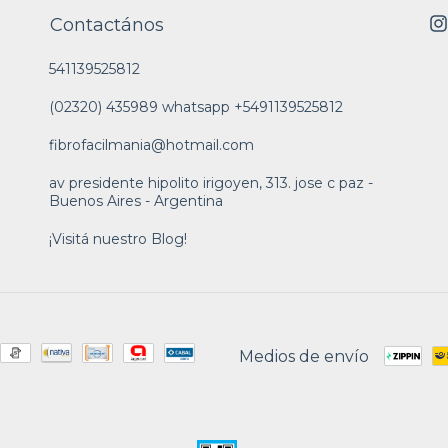
Contactános
541139525812
(02320) 435989 whatsapp +5491139525812
fibrofacilmania@hotmail.com
av presidente hipolito irigoyen, 313. jose c paz -
Buenos Aires - Argentina
¡Visitá nuestro Blog!
Medios de envío