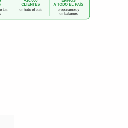
S
+20.000
ENVÍOS
S
CLIENTES
A TODO EL PAÍS
 tus
en todo el país
preparamos y
s
embalamos