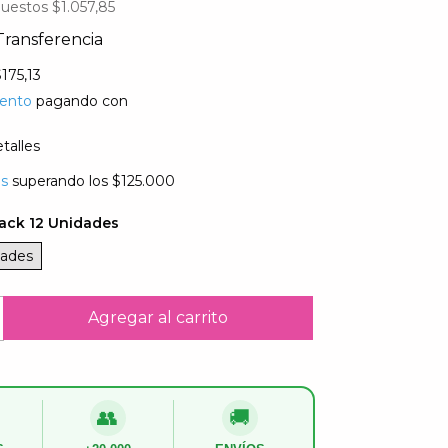
puestos
$1.057,85
Transferencia
175,13
ento
pagando con
talles
is
superando los
$125.000
ack 12 Unidades
dades
👥
🚚