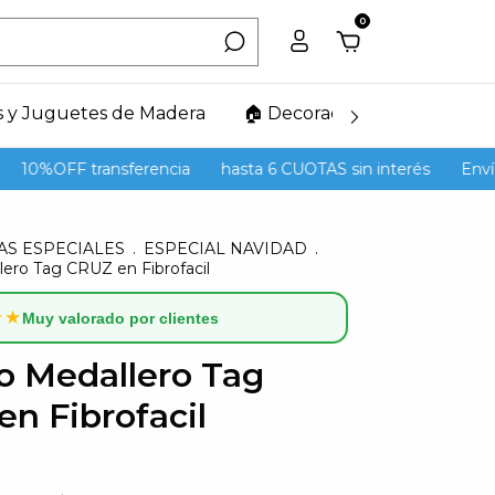
0
s y Juguetes de Madera
🏠 Decoración del Hogar
0%OFF transferencia
hasta 6 CUOTAS sin interés
Envíos G
AS ESPECIALES
.
ESPECIAL NAVIDAD
.
lero Tag CRUZ en Fibrofacil
★★
Muy valorado por clientes
o Medallero Tag
n Fibrofacil