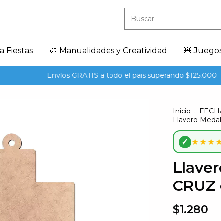
a Fiestas
🎨 Manualidades y Creatividad
🧸 Juego
Envíos GRATIS a todo el pais superando $125.000
1
Inicio
.
FECH
Llavero Medal
✓
★★★
Llaver
CRUZ e
$1.280