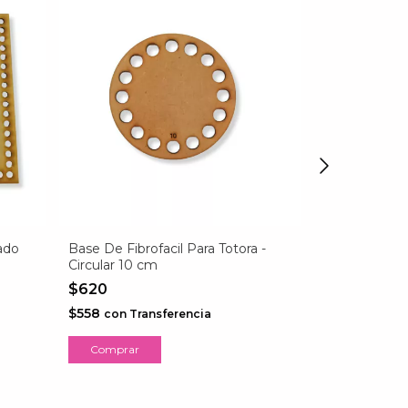
ado
Base De Fibrofacil Para Totora -
Base Fibrofa
Circular 10 cm
$1.474
$620
$1.326,60
co
$558
con
Transferencia