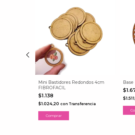
a 12cm x 24cm
Mini Bastidores Redondos 4cm
Base 
FIBROFACIL
$1.6
$1.138
$1.51
encia
$1.024,20
con
Transferencia
Comprar