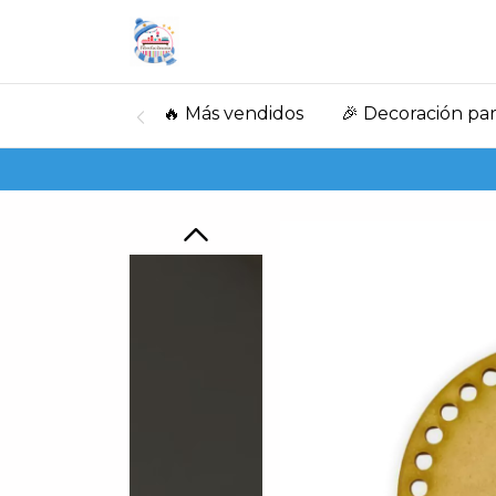
🔥 Más vendidos
🎉 Decoración par