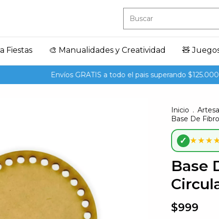
a Fiestas
🎨 Manualidades y Creatividad
🧸 Juego
Envíos GRATIS a todo el pais superando $125.000
Inicio
.
Artes
Base De Fibrof
✓
★★★
Base D
Circul
$999