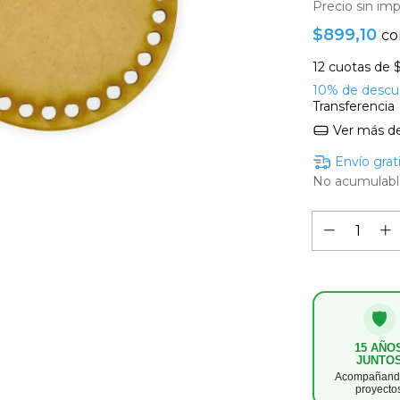
Precio sin im
$899,10
co
12
cuotas de
10% de descu
Transferencia
Ver más de
Envío grat
No acumulabl
🛡️
15 AÑO
JUNTO
Acompañando
proyecto