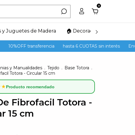
0
s y Juguetes de Madera
🏠 Decoración del Hogar
10%OFF transferencia
hasta 6 CUOTAS sin interés
Envíos 
anias y Manualidades
.
Tejido
.
Base Totora
.
acil Totora - Circular 15 cm
★★
Producto recomendado
e Fibrofacil Totora -
ar 15 cm