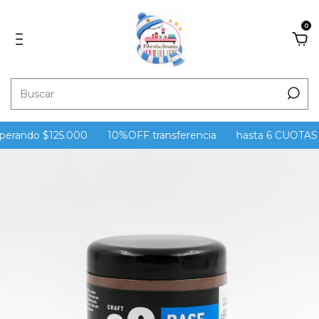
0
perando $125.000
10%OFF transferencia
hasta 6 CUOTAS si