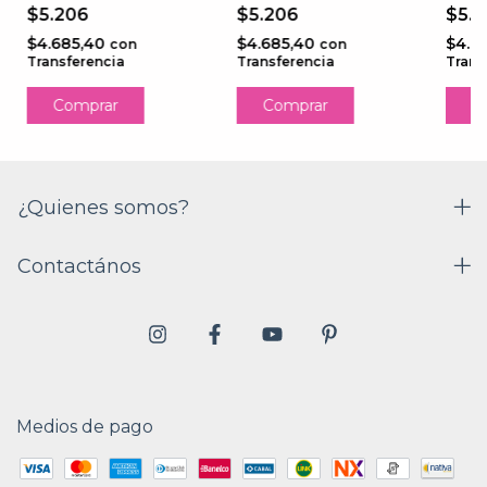
Ultramar
Cielo
Azul
$5.206
$5.206
$5.
$4.685,40
$4.685,40
$4.6
con
con
Transferencia
Transferencia
Trans
¿Quienes somos?
Contactános
Medios de pago