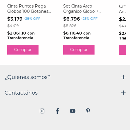
Cinta Puntos Pega
Set Cinta Arco
Cinta
Globos 100 Botones
Organico Globo +
Arco
Silicona Adhesivo
Cinta Punto Bifaz
Glob
$3.179
-
28
%
OFF
$6.796
-
23
%
OFF
$2.9
Bifaz
+clip Flor
$4.419
$8.826
$4.41
$2.861,10
$6.116,40
$2.6
con
con
Transferencia
Transferencia
Trans
¿Quienes somos?
Contactános