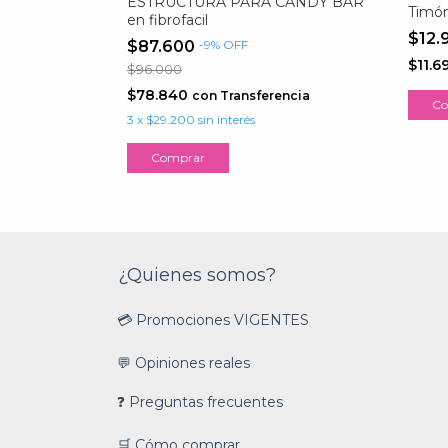
 CARRUAJE
ESTRUCTURA PARA CANDY BAR
Timón
l CANDY
en fibrofacil
$12.
$87.600
-
9
%
OFF
$11.6
$96.000
$78.840
ncia
con
Transferencia
3
x
$29.200
sin interés
¿Quienes somos?
💳 Promociones VIGENTES
💬 Opiniones reales
❓ Preguntas frecuentes
🛒 Cómo comprar