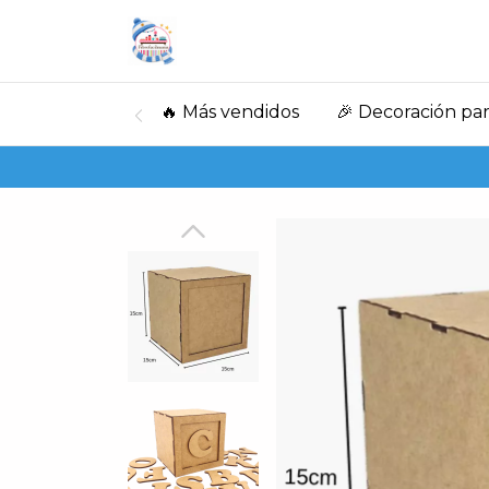
🔥 Más vendidos
🎉 Decoración par