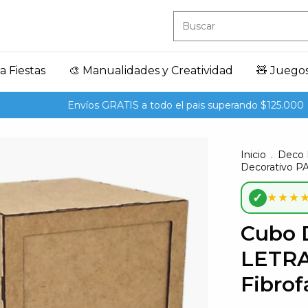
a Fiestas
🎨 Manualidades y Creatividad
🧸 Juego
Envíos GRATIS a todo el pais superando $125.000
10
Inicio
.
Deco 
Decorativo PA
✓
★★★
Cubo 
LETRA
Fibrof