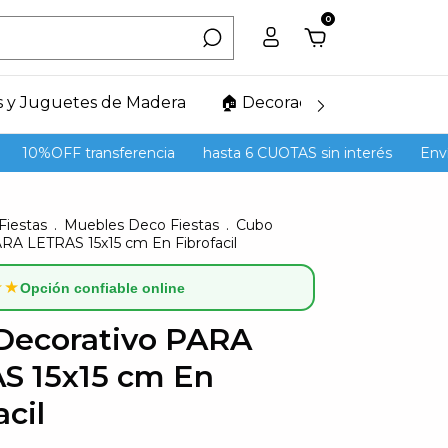
0
s y Juguetes de Madera
🏠 Decoración del Hogar
%OFF transferencia
hasta 6 CUOTAS sin interés
Envíos GR
Fiestas
.
Muebles Deco Fiestas
.
Cubo
RA LETRAS 15x15 cm En Fibrofacil
★★
Opción confiable online
Decorativo PARA
S 15x15 cm En
acil