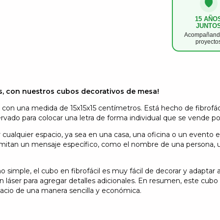
🛡️
15 AÑO
JUNTO
Acompañando
proyecto
s, con nuestros cubos decorativos de mesa!
 con una medida de 15x15x15 centímetros. Está hecho de fibrofácil
ervado para colocar una letra de forma individual que se vende p
r cualquier espacio, ya sea en una casa, una oficina o un evento es
ansmitan un mensaje específico, como el nombre de una persona, 
mple, el cubo en fibrofácil es muy fácil de decorar y adaptar a
n láser para agregar detalles adicionales. En resumen, este cubo 
pacio de una manera sencilla y económica.