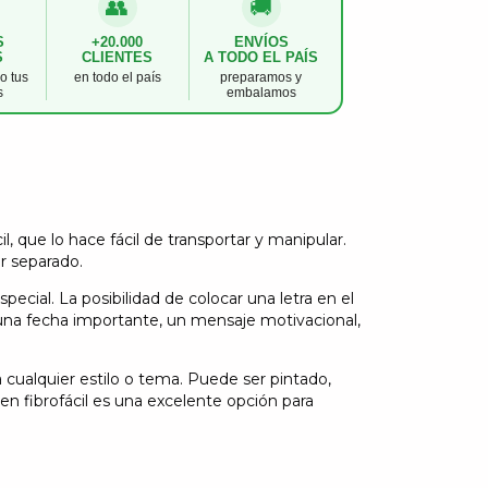
👥
🚚
S
+20.000
ENVÍOS
S
CLIENTES
A TODO EL PAÍS
 tus
en todo el país
preparamos y
s
embalamos
, que lo hace fácil de transportar y manipular.
or separado.
pecial. La posibilidad de colocar una letra en el
una fecha importante, un mensaje motivacional,
 cualquier estilo o tema. Puede ser pintado,
en fibrofácil es una excelente opción para