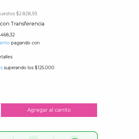
puestos
$2.828,93
con
Transferencia
$468,32
ento
pagando con
talles
is
superando los
$125.000