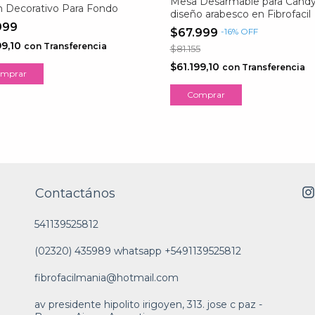
Mesa Desarmable para Candy
 Decorativo Para Fondo
diseño arabesco en Fibrofacil
999
$67.999
-
16
%
OFF
99,10
con
Transferencia
$81.155
$61.199,10
con
Transferencia
Contactános
541139525812
(02320) 435989 whatsapp +5491139525812
fibrofacilmania@hotmail.com
av presidente hipolito irigoyen, 313. jose c paz -