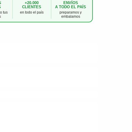
S
+20.000
ENVÍOS
S
CLIENTES
A TODO EL PAÍS
 tus
en todo el país
preparamos y
s
embalamos