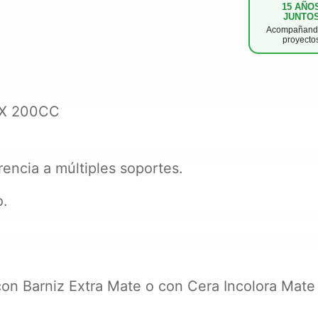
15 AÑO
JUNTO
Acompañando
proyecto
 X 200CC
encia a múltiples soportes.
o.
 con Barniz Extra Mate o con Cera Incolora Mate