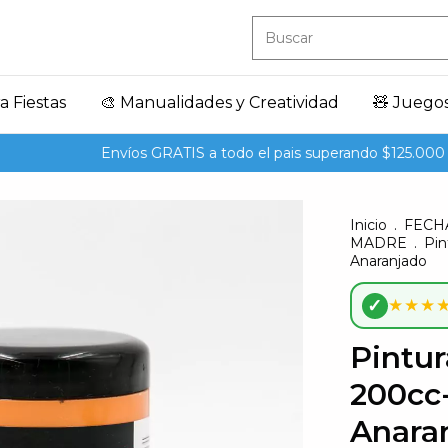
a Fiestas
🎨 Manualidades y Creatividad
🧸 Juego
Envíos GRATIS a todo el pais superando $125.000
1
Inicio
.
FECH
MADRE
.
Pin
Anaranjado
✓
★★★
Pintur
200cc
Anara