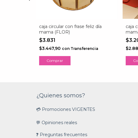
on con frase
caja circular con frase feliz día
caja c
mama (FLOR)
mam
$3.831
$3.
$3.447,90
$2.8
rencia
con
Transferencia
Comprar
Co
¿Quienes somos?
💳 Promociones VIGENTES
💬 Opiniones reales
❓ Preguntas frecuentes