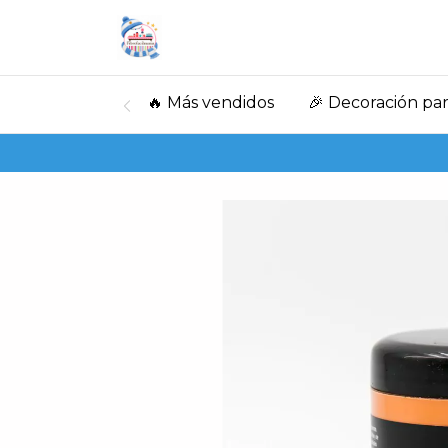
🔥 Más vendidos
🎉 Decoración par