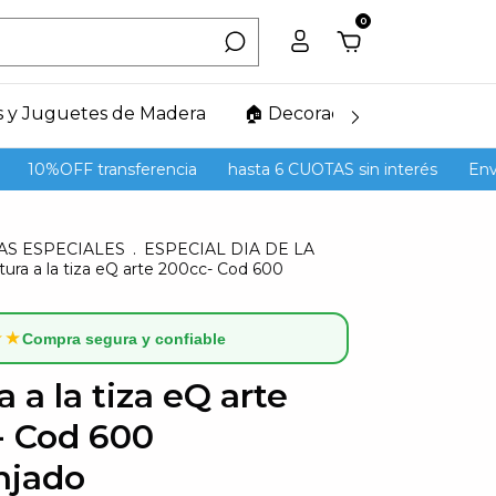
0
s y Juguetes de Madera
🏠 Decoración del Hogar
0%OFF transferencia
hasta 6 CUOTAS sin interés
Envíos G
AS ESPECIALES
.
ESPECIAL DIA DE LA
tura a la tiza eQ arte 200cc- Cod 600
★★
Compra segura y confiable
a a la tiza eQ arte
- Cod 600
njado