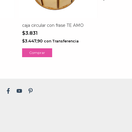
caja circular con frase TE AMO
caja circular 
mama
$3.831
$3.831
$3.447,90
con
Transferencia
$3.447,90
co
Comprar
Comprar