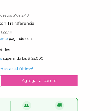
puestos
$7.412,40
con
Transferencia
1.227,11
ento
pagando con
talles
is
superando los
$125.000
rdas, es el último!
👥
🚚