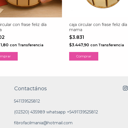
ircular con frase feliz día
caja circular con frase feliz día
a
mama
202
$3.831
81,80
$3.447,90
con
Transferencia
con
Transferencia
mprar
Comprar
Contactános
541139525812
(02320) 435989 whatsapp +5491139525812
fibrofacilmania@hotmail.com