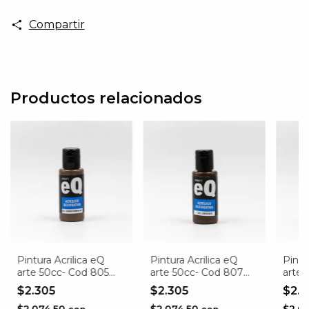
Compartir
Productos relacionados
Pintura Acrilica eQ
Pintura Acrilica eQ
Pintu
arte 50cc- Cod 805
arte 50cc- Cod 807
arte 
Tierra Sombra Tostada
Chocolate
Azul 
$2.305
$2.305
$2.