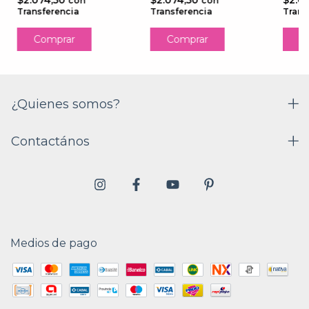
$2.074,50
$2.074,50
$2.0
con
con
Transferencia
Transferencia
Trans
¿Quienes somos?
Contactános
Medios de pago